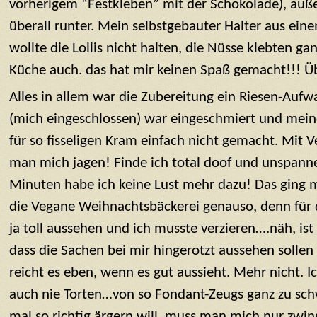
vorherigem “Festkleben” mit der Schokolade), auße
überall runter. Mein selbstgebauter Halter aus ein
wollte die Lollis nicht halten, die Nüsse klebten gan
Küche auch. das hat mir keinen Spaß gemacht!!! Ü
Alles in allem war die Zubereitung ein Riesen-Aufw
(mich eingeschlossen) war eingeschmiert und mein
für so fisseligen Kram einfach nicht gemacht. Mit 
man mich jagen! Finde ich total doof und unspann
Minuten habe ich keine Lust mehr dazu! Das ging m
die Vegane Weihnachtsbäckerei genauso, denn für d
ja toll aussehen und ich musste verzieren….näh, ist d
dass die Sachen bei mir hingerotzt aussehen sollen
reicht es eben, wenn es gut aussieht. Mehr nicht. 
auch nie Torten…von so Fondant-Zeugs ganz zu s
mal so richtig ärgern will, muss man mich nur zwin