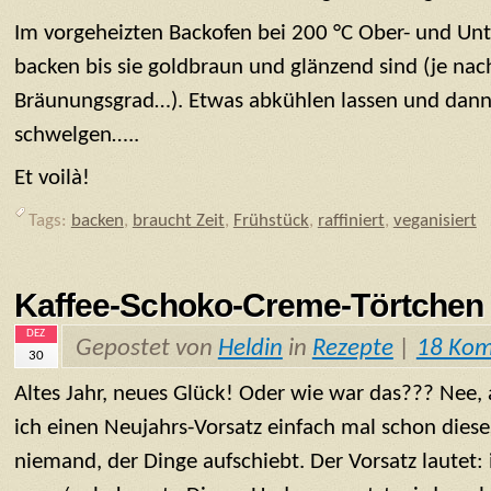
Im vorgeheizten Backofen bei 200 °C Ober- und Unt
backen bis sie goldbraun und glänzend sind (je n
Bräunungsgrad…). Etwas abkühlen lassen und dann
schwelgen…..
Et voilà!
Tags:
backen
,
braucht Zeit
,
Frühstück
,
raffiniert
,
veganisiert
Kaffee-Schoko-Creme-Törtchen
DEZ
Gepostet von
Heldin
in
Rezepte
|
18 Ko
30
Altes Jahr, neues Glück! Oder wie war das??? Nee, 
ich einen Neujahrs-Vorsatz einfach mal schon diese
niemand, der Dinge aufschiebt. Der Vorsatz lautet: i