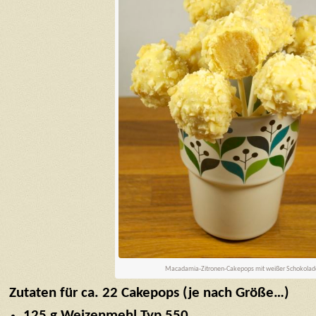
Macadamia-Zitronen-Cakepops mit weißer Schokolad
Zutaten für ca. 22 Cakepops (je nach Größe…)
125 g Weizenmehl Typ 550