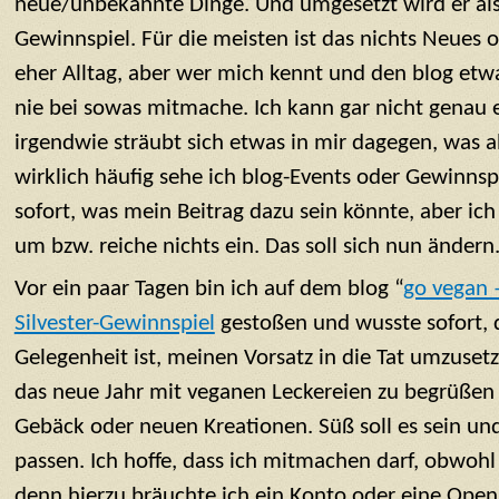
neue/unbekannte Dinge. Und umgesetzt wird er als 
Gewinnspiel. Für die meisten ist das nichts Neues
eher Alltag, aber wer mich kennt und den blog etwas
nie bei sowas mitmache. Ich kann gar nicht genau 
irgendwie sträubt sich etwas in mir dagegen, was ab
wirklich häufig sehe ich blog-Events oder Gewinns
sofort, was mein Beitrag dazu sein könnte, aber ich
um bzw. reiche nichts ein. Das soll sich nun ändern
Vor ein paar Tagen bin ich auf dem blog “
go vegan 
Silvester-Gewinnspiel
gestoßen und wusste sofort, 
Gelegenheit ist, meinen Vorsatz in die Tat umzusetze
das neue Jahr mit veganen Leckereien zu begrüßen –
Gebäck oder neuen Kreationen. Süß soll es sein und
passen. Ich hoffe, dass ich mitmachen darf, obwohl 
denn hierzu bräuchte ich ein Konto oder eine Ope