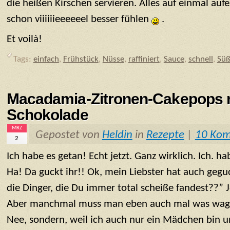
die heißen Kirschen servieren. Alles auf einmal auf
schon viiiiiieeeeeel besser fühlen
.
Et voilà!
Tags:
einfach
,
Frühstück
,
Nüsse
,
raffiniert
,
Sauce
,
schnell
,
Süß
Macadamia-Zitronen-Cakepops m
Schokolade
MRZ
Gepostet von
Heldin
in
Rezepte
|
10 Ko
2
Ich habe es getan! Echt jetzt. Ganz wirklich. Ich. 
Ha! Da guckt ihr!! Ok, mein Liebster hat auch geg
die Dinger, die Du immer total scheiße fandest??” J
Aber manchmal muss man eben auch mal was wagen.
Nee, sondern, weil ich auch nur ein Mädchen bin 