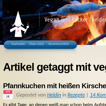
Vegan und Lecker (helden
Startseite
Über mich
Verantwortlich
Artikel getaggt mit ve
Pfannkuchen mit heißen Kirsch
APR
Gepostet von
Heldin
in
Rezepte
|
14 Ko
18
Es gibt Tage, an denen weiß man schon beim Aufste