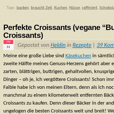
Tags:
backen
,
braucht Zeit
,
Kuchen
,
Nüsse
,
raffiniert
,
Schokol
Perfekte Croissants (vegane “Bu
Croissants)
JAN
Gepostet von
Heldin
in
Rezepte
|
39 Ko
31
Meine eine große Liebe sind
Käsekuchen
in sämtlic
zweite Hälfte meines Genuss-Herzens gehört aber e
zarten, blättrigen, buttrigen, gehaltvollen, knuspr
Dinger – oh je, ich vergöttere Croissants! Schon im
Faible habe ich von meinen Eltern, denn als ich noch
manchmal zu einem kilometerweit entfernten Bäcke
Croissants zu kaufen. Denn dieser Bäcker in der an
ungelogen die besten Croissants weit und breit! We