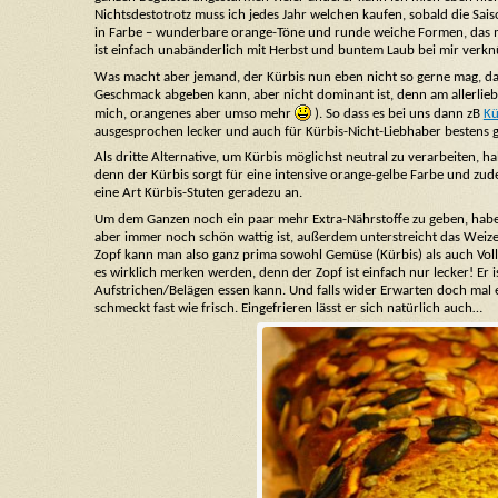
Nichtsdestotrotz muss ich jedes Jahr welchen kaufen, sobald die Sa
in Farbe – wunderbare orange-Töne und runde weiche Formen, das m
ist einfach unabänderlich mit Herbst und buntem Laub bei mir verkn
Was macht aber jemand, der Kürbis nun eben nicht so gerne mag, dan
Geschmack abgeben kann, aber nicht dominant ist, denn am allerliebs
mich, orangenes aber umso mehr
). So dass es bei uns dann zB
Kü
ausgesprochen lecker und auch für Kürbis-Nicht-Liebhaber bestens g
Als dritte Alternative, um Kürbis möglichst neutral zu verarbeiten, h
denn der Kürbis sorgt für eine intensive orange-gelbe Farbe und zude
eine Art Kürbis-Stuten geradezu an.
Um dem Ganzen noch ein paar mehr Extra-Nährstoffe zu geben, habe 
aber immer noch schön wattig ist, außerdem unterstreicht das Weize
Zopf kann man also ganz prima sowohl Gemüse (Kürbis) als auch Vo
es wirklich merken werden, denn der Zopf ist einfach nur lecker! Er i
Aufstrichen/Belägen essen kann. Und falls wider Erwarten doch mal e
schmeckt fast wie frisch. Eingefrieren lässt er sich natürlich auch…