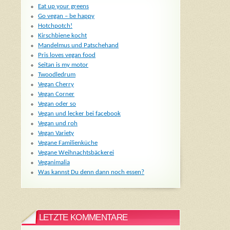
Eat up your greens
Go vegan – be happy
Hotchpotch!
Kirschbiene kocht
Mandelmus und Patschehand
Pris loves vegan food
Seitan is my motor
Twoodledrum
Vegan Cherry
Vegan Corner
Vegan oder so
Vegan und lecker bei facebook
Vegan und roh
Vegan Variety
Vegane Familienküche
Vegane Weihnachtsbäckerei
Veganimalia
Was kannst Du denn dann noch essen?
LETZTE KOMMENTARE