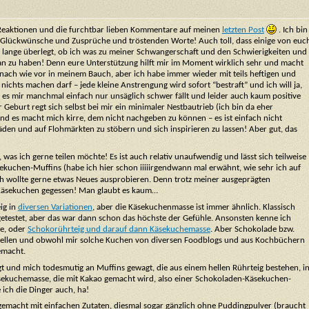
n Reaktionen und die furchtbar lieben Kommentare auf meinen
letzten Post
. Ich bin
e Glückwünsche und Zusprüche und tröstenden Worte! Auch toll, dass einige von euc
tte lange überlegt, ob ich was zu meiner Schwangerschaft und den Schwierigkeiten und
etan zu haben! Denn eure Unterstützung hilft mir im Moment wirklich sehr und macht
k nach wie vor in meinem Bauch, aber ich habe immer wieder mit teils heftigen und
hts machen darf – jede kleine Anstrengung wird sofort “bestraft” und ich will ja,
 es mir manchmal einfach nur unsäglich schwer fällt und leider auch kaum positive
Geburt regt sich selbst bei mir ein minimaler Nestbautrieb (ich bin da eher
und es macht mich kirre, dem nicht nachgeben zu können – es ist einfach nicht
äden und auf Flohmärkten zu stöbern und sich inspirieren zu lassen! Aber gut, das
was ich gerne teilen möchte! Es ist auch relativ unaufwendig und lässt sich teilweise
sekuchen-Muffins (habe ich hier schon iiiiirgendwann mal erwähnt, wie sehr ich auf
ch wollte gerne etwas Neues ausprobieren. Denn trotz meiner ausgeprägten
-Käsekuchen gegessen! Man glaubt es kaum…
ig in
diversen Variationen
, aber die Käsekuchenmasse ist immer ähnlich. Klassisch
etestet, aber das war dann schon das höchste der Gefühle. Ansonsten kenne ich
se, oder
Schokorührteig und darauf dann Käsekuchemasse
. Aber Schokolade bzw.
stellen und obwohl mir solche Kuchen von diversen Foodblogs und aus Kochbüchern
emacht.
egt und mich todesmutig an Muffins gewagt, die aus einem hellen Rührteig bestehen, i
sekuchemasse, die mit Kakao gemacht wird, also einer Schokoladen-Käsekuchen-
ich die Dinger auch, ha!
emacht mit einfachen Zutaten, diesmal sogar gänzlich ohne Puddingpulver (braucht