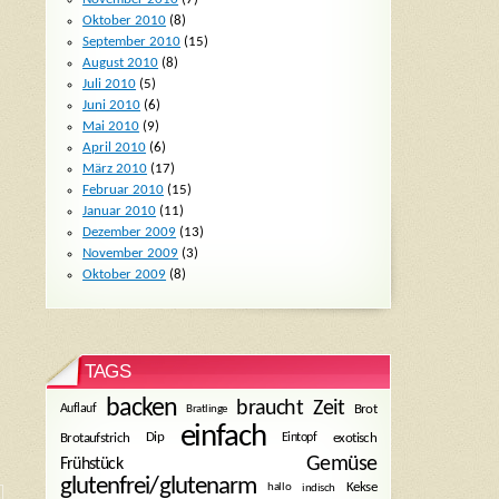
Oktober 2010
(8)
September 2010
(15)
August 2010
(8)
Juli 2010
(5)
Juni 2010
(6)
Mai 2010
(9)
April 2010
(6)
März 2010
(17)
Februar 2010
(15)
Januar 2010
(11)
Dezember 2009
(13)
November 2009
(3)
Oktober 2009
(8)
TAGS
backen
braucht Zeit
Bratlinge
Brot
Auflauf
einfach
Dip
Brotaufstrich
Eintopf
exotisch
Gemüse
Frühstück
glutenfrei/glutenarm
Kekse
hallo
indisch