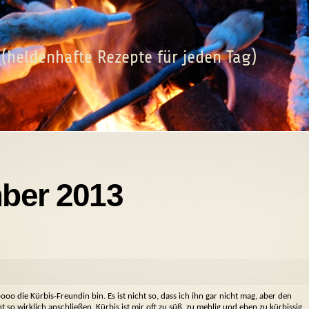
(heldenhafte Rezepte für jeden Tag)
mber 2013
oo die Kürbis-Freundin bin. Es ist nicht so, dass ich ihn gar nicht mag, aber den
so wirklich anschließen. Kürbis ist mir oft zu süß, zu mehlig und eben zu kürbissig.