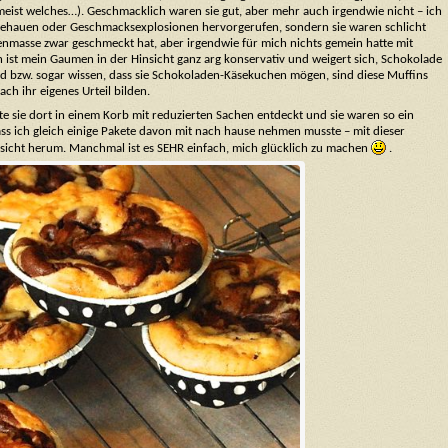
meist welches…). Geschmacklich waren sie gut, aber mehr auch irgendwie nicht – ich
umgehauen oder Geschmacksexplosionen hervorgerufen, sondern sie waren schlicht
enmasse zwar geschmeckt hat, aber irgendwie für mich nichts gemein hatte mit
ch ist mein Gaumen in der Hinsicht ganz arg konservativ und weigert sich, Schokolade
nd bzw. sogar wissen, dass sie Schokoladen-Käsekuchen mögen, sind diese Muffins
ch ihr eigenes Urteil bilden.
e sie dort in einem Korb mit reduzierten Sachen entdeckt und sie waren so ein
s ich gleich einige Pakete davon mit nach hause nehmen musste – mit dieser
esicht herum. Manchmal ist es SEHR einfach, mich glücklich zu machen
.