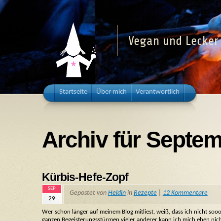
Vegan und Lecker 
Startseite
Über mich
Verantwortlich
Archiv für Septe
Kürbis-Hefe-Zopf
SEP
Gepostet von
Heldin
in
Rezepte
|
12 Kommentare
29
Wer schon länger auf meinem Blog mitliest, weiß, dass ich nicht soooo
ganzen Begeisterungsstürmen vieler anderer kann ich mich eben nicht 