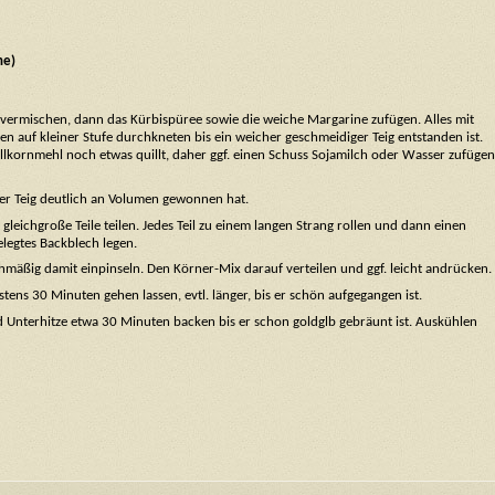
ne)
vermischen, dann das Kürbispüree sowie die weiche Margarine zufügen. Alles mit
auf kleiner Stufe durchkneten bis ein weicher geschmeidiger Teig entstanden ist.
 Vollkornmehl noch etwas quillt, daher ggf. einen Schuss Sojamilch oder Wasser zufügen
er Teig deutlich an Volumen gewonnen hat.
gleichgroße Teile teilen. Jedes Teil zu einem langen Strang rollen und dann einen
elegtes Backblech legen.
hmäßig damit einpinseln. Den Körner-Mix darauf verteilen und ggf. leicht andrücken.
s 30 Minuten gehen lassen, evtl. länger, bis er schön aufgegangen ist.
d Unterhitze etwa 30 Minuten backen bis er schon goldglb gebräunt ist. Auskühlen