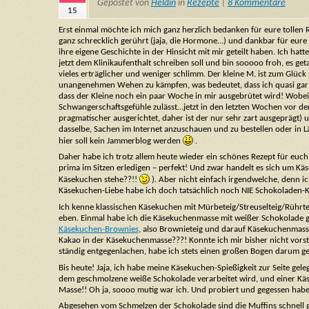
Gepostet von
Heldin
in
Rezepte
|
8 Kommentare
15
Erst einmal möchte ich mich ganz herzlich bedanken für eure tolle
ganz schrecklich gerührt (jaja, die Hormone…) und dankbar für eur
ihre eigene Geschichte in der Hinsicht mit mir geteilt haben. Ich ha
jetzt dem Klinikaufenthalt schreiben soll und bin sooooo froh, es g
vieles erträglicher und weniger schlimm. Der kleine M. ist zum Glüc
unangenehmen Wehen zu kämpfen, was bedeutet, dass ich quasi gar nic
dass der Kleine noch ein paar Woche in mir ausgebrütet wird! Wobei
Schwangerschaftsgefühle zulässt…jetzt in den letzten Wochen vor der 
pragmatischer ausgerichtet, daher ist der nur sehr zart ausgeprägt) 
dasselbe, Sachen im Internet anzuschauen und zu bestellen oder in L
hier soll kein Jammerblog werden
.
Daher habe ich trotz allem heute wieder ein schönes Rezept für euch, 
prima im Sitzen erledigen – perfekt! Und zwar handelt es sich um Kä
Käsekuchen stehe??!!
). Aber nicht einfach irgendwelche, denn i
Käsekuchen-Liebe habe ich doch tatsächlich noch NIE Schokoladen
Ich kenne klassischen Käsekuchen mit Mürbeteig/Streuselteig/Rührte
eben. Einmal habe ich die Käsekuchenmasse mit weißer Schokolade g
Käsekuchen-Brownies
, also Brownieteig und darauf Käsekuchenmas
Kakao in der Käsekuchenmasse???! Konnte ich mir bisher nicht vor
ständig entgegenlachen, habe ich stets einen großen Bogen darum g
Bis heute! Jaja, ich habe meine Käsekuchen-Spießigkeit zur Seite gel
dem geschmolzene weiße Schokolade verarbeitet wird, und einer Kä
Masse!! Oh ja, soooo mutig war ich. Und probiert und gegessen habe 
Abgesehen vom Schmelzen der Schokolade sind die Muffins schnell g