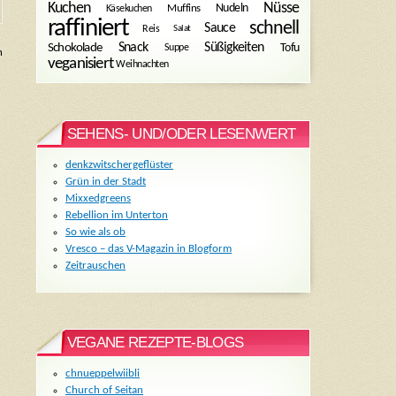
Kuchen
Nüsse
Muffins
Nudeln
Käsekuchen
raffiniert
schnell
Sauce
Reis
Salat
Snack
Süßigkeiten
Tofu
Schokolade
Suppe
h
veganisiert
Weihnachten
SEHENS- UND/ODER LESENWERT
denkzwitschergeflüster
Grün in der Stadt
Mixxedgreens
Rebellion im Unterton
So wie als ob
Vresco – das V-Magazin in Blogform
Zeitrauschen
VEGANE REZEPTE-BLOGS
n
chnueppelwiibli
Church of Seitan