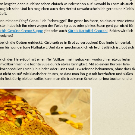
ison losgeht, denn Kürbisse sehen einfach wunderschön aus! Sowohl in Form als auch
ag ich sehr. Und ich mag eben auch den Herbst unwahrscheinlich gerne und Kürbis
üpft.
n mit dem Ding? Genau! Ich “schmuggel” ihn gerne ins Essen, so dass er zwar etwas
ten habe ich ihn eben wegen der Farbe (graues oder pinkes Essen geht gar nicht für
rbis-Gemüse-Creme-Suppe
gibt oder auch
Kürbis-Kartoffel-Gnocchi
. Beides wirklich
eeignet!
abe ich die Option entdeckt, Kürbispüree in Brot zu verbacken! Das finde ich genial,
m für wunderbare Fluffigkeit. Und da er geschmacklich eh leicht süßlich ist, bot sich
ich den Hefe-Zopf mit einem Teil Vollkornmehl gebacken, wodurch er etwas fester
nvollkornmehl die leichte Süße durch etwas Kernigkeit. Mit so einem Kürbis-Hefe-
llkornprodukte (Mehl) in Kinder oder Fast-Food-Erwachsene bekommen, ohne dass si
st nicht so süß wie klassischer Stuten, so dass man ihn gut mit herzhaften und süßen
in Rest übrig bleiben sollte, kann man die trockenen Scheiben prima toasten und er