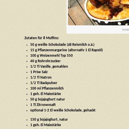
Schok
Zutaten für 8 Muffins:
50 g weiße Schokolade (zB Reismilch o.ä.)
15 g Pflanzenmargarine (alternativ 1 El Rapsöl)
100 g Weizenmehl Typ 550
40 g Rohrohrzucker
1/2 Tl Vanille, gemahlen
1 Prise Salz
1/2 Tl Natron
1/2 Tl Backpulver
100 ml Pflanzenmilch
1 geh. El Maisstärke
50 g Sojajoghurt natur
1 Tl Zitronensaft
optional 1-2 El weiße Schokolade, gehackt
150 g Sojajoghurt, natur
1 geh. El Maisstärke