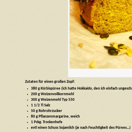
Zutaten für einen großen Zopf:
380 g Kürbispüree (ich hatte Hokkaido, den ich einfach unges
200 g Weizenvollkornmehl
300 g Weizenmehl Typ 550
1 1/2 Tl Salz
50 g Rohrohrzucker
80 g Pflanzenmargarine, weich
1 Pckg. Trockenhefe
evtl einen Schuss Sojamilch (je nach Feuchtigkeit des Pürees…)