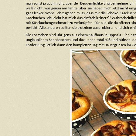
man sonst ja auch nicht, aber der Bequemlichkeit halber nehme ich 
weiß nicht, was genau mir fehlte, aber sie haben mich jetzt nicht 
ganz lecker. Wobei ich zugeben muss, dass mir die Schoko-Käsekuch
Käsekuchen. Vielleicht hat mich das einfach irritiert?! Wahrscheinli
mit Käsekuchengeschmack zu verknüpfen. Für alle, die da offener si
perfekt! Alle anderen sollten sie trotzdem ausprobieren und sich einfa
Die Förmchen sind übrigens aus einem Kaufhaus in Uppsala – ich hatt
unglaubliches Schnäppchen und dazu noch total süß und hübsch, das
Entdeckung lief ich dann den kompletten Tag mit Dauergrinsen im G