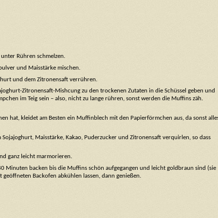
 unter Rühren schmelzen.
kpulver und Maisstärke mischen.
oghurt und dem Zitronensaft verrühren.
joghurt-Zitronensaft-Mishcung zu den trockenen Zutaten in die Schüssel geben und
mpchen im Teig sein – also, nicht zu lange rühren, sonst werden die Muffins zäh.
hen hat, kleidet am Besten ein Muffinblech mit den Papierförmchen aus, da sonst alle
Sojajoghurt, Maisstärke, Kakao, Puderzucker und Zitronensaft verquirlen, so dass
und ganz leicht marmorieren.
0 Minuten backen bis die Muffins schön aufgegangen und leicht goldbraun sind (sie
t geöffneten Backofen abkühlen lassen, dann genießen.