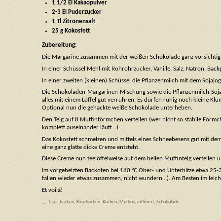
1 1/2 El Kakaopulver
2-3 El Puderzucker
1 Tl Zitronensaft
25 g Kokosfett
Zubereitung:
Die Margarine zusammen mit der weißen Schokolade ganz vorsichtig
In einer Schüssel Mehl mit Rohrohrzucker, Vanille, Salz, Natron, Bac
In einer zweiten (kleinen) Schüssel die Pflanzenmilch mit dem Sojaj
Die Schokoladen-Margarinen-Mischung sowie die Pflanzenmilch-Soja
alles mit einem Löffel gut verrühren. Es dürfen ruhig noch kleine Klü
Optional nun die gehackte weiße Schokolade unterheben.
Den Teig auf 8 Muffinförmchen verteilen (wer nicht so stabile Förmc
komplett auseinander läuft…).
Das Kokosfett schmelzen und mittels eines Schneebesens gut mit dem 
eine ganz glatte dicke Creme entsteht.
Diese Creme nun teelöffelweise auf dem hellen Muffinteig verteilen 
Im vorgeheizten Backofen bei 180 °C Ober- und Unterhitze etwa 25-3
fallen wieder etwas zusammen, nicht wundern…). Am Besten im leich
Et voilà!
Tags:
backen
,
Käsekuchen
,
Kuchen
,
Muffins
,
raffiniert
,
Schokolade