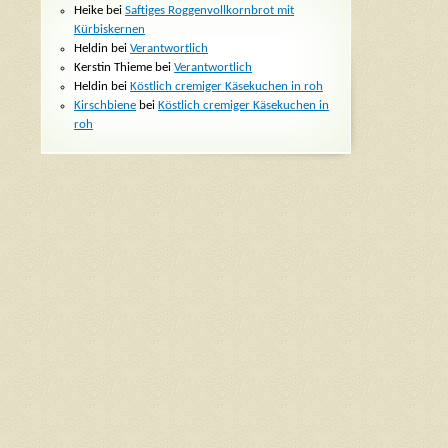
Heike bei
Saftiges Roggenvollkornbrot mit
Kürbiskernen
Heldin bei
Verantwortlich
Kerstin Thieme bei
Verantwortlich
Heldin bei
Köstlich cremiger Käsekuchen in roh
Kirschbiene
bei
Köstlich cremiger Käsekuchen in
roh