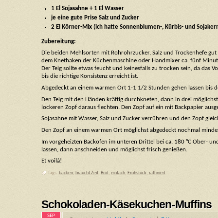
1 El Sojasahne + 1 El Wasser
je eine gute Prise Salz und Zucker
2 El Körner-Mix (ich hatte Sonnenblumen-, Kürbis- und Sojaker
Zubereitung:
Die beiden Mehlsorten mit Rohrohrzucker, Salz und Trockenhefe gut 
dem Knethaken der Küchenmaschine oder Handmixer ca. fünf Minuten 
Der Teig sollte etwas feucht und keinesfalls zu trocken sein, da das
bis die richtige Konsistenz erreicht ist.
Abgedeckt an einem warmen Ort 1-1 1/2 Stunden gehen lassen bis d
Den Teig mit den Händen kräftig durchkneten, dann in drei möglichst 
lockeren Zopf daraus flechten. Den Zopf auf ein mit Backpapier ausg
Sojasahne mit Wasser, Salz und Zucker verrühren und den Zopf gleic
Den Zopf an einem warmen Ort möglichst abgedeckt nochmal mindesten
Im vorgeheizten Backofen im unteren Drittel bei ca. 180 °C Ober- un
lassen, dann anschneiden und möglichst frisch genießen.
Et voilà!
Tags:
backen
,
braucht Zeit
,
Brot
,
einfach
,
Frühstück
,
raffiniert
Schokoladen-Käsekuchen-Muffins
SEP