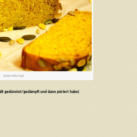
Kürbis-Hefe-Zopf
chält gedünstet/gedämpft und dann püriert habe)