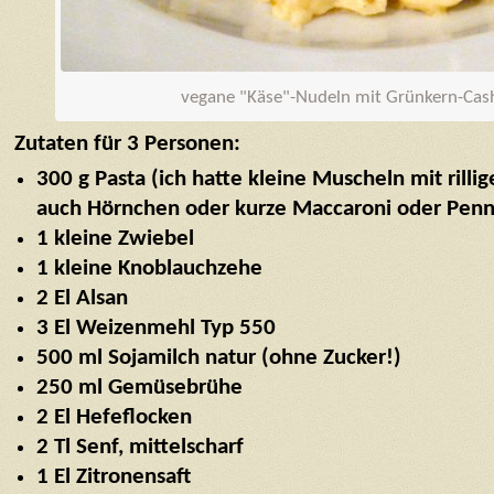
vegane "Käse"-Nudeln mit Grünkern-Cas
Zutaten für 3 Personen:
300 g Pasta (ich hatte kleine Muscheln mit rillig
auch Hörnchen oder kurze Maccaroni oder Pen
1 kleine Zwiebel
1 kleine Knoblauchzehe
2 El Alsan
3 El Weizenmehl Typ 550
500 ml Sojamilch natur (ohne Zucker!)
250 ml Gemüsebrühe
2 El Hefeflocken
2 Tl Senf, mittelscharf
1 El Zitronensaft