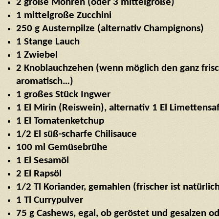
2 große Möhren (oder 3 mittelgroße)
1 mittelgroße Zucchini
250 g Austernpilze (alternativ Champignons)
1 Stange Lauch
1 Zwiebel
2 Knoblauchzehen (wenn möglich den ganz frisch
aromatisch…)
1 großes Stück Ingwer
1 El Mirin (Reiswein), alternativ 1 El Limettensaf
1 El Tomatenketchup
1/2 El süß-scharfe Chilisauce
100 ml Gemüsebrühe
1 El Sesamöl
2 El Rapsöl
1/2 Tl Koriander, gemahlen (frischer ist natürlic
1 Tl Currypulver
75 g Cashews, egal, ob geröstet und gesalzen o