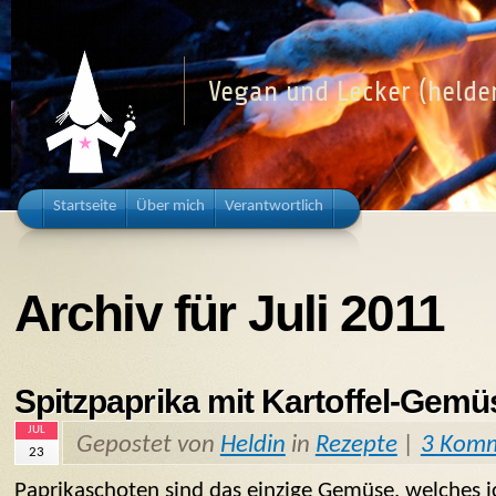
Vegan und Lecker (helden
Startseite
Über mich
Verantwortlich
Archiv für Juli 2011
Spitzpaprika mit Kartoffel-Gemü
JUL
Gepostet von
Heldin
in
Rezepte
|
3 Kom
23
Paprikaschoten sind das einzige Gemüse, welches ic