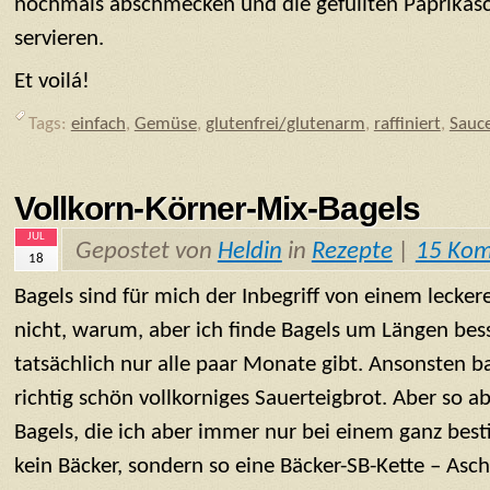
nochmals abschmecken und die gefüllten Paprikas
servieren.
Et voilá!
Tags:
einfach
,
Gemüse
,
glutenfrei/glutenarm
,
raffiniert
,
Sauc
Vollkorn-Körner-Mix-Bagels
JUL
Gepostet von
Heldin
in
Rezepte
|
15 Ko
18
Bagels sind für mich der Inbegriff von einem lecker
nicht, warum, aber ich finde Bagels um Längen bess
tatsächlich nur alle paar Monate gibt. Ansonsten ba
richtig schön vollkorniges Sauerteigbrot. Aber so a
Bagels, die ich aber immer nur bei einem ganz best
kein Bäcker, sondern so eine Bäcker-SB-Kette – Asc