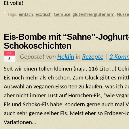
Et voilá!
Tags:
einfach
,
exotisch
,
Gemüse
,
glutenfrei/glutenarm
,
Nüsse
Eis-Bombe mit “Sahne”-Joghurt-
Schokoschichten
JUL
Gepostet von
Heldin
in
Rezepte
|
2 Kom
8
Seit wir einen tollen kleinen (naja, 116 Liter…) Gef
Eis noch mehr als eh schon. Zum Glück gibt es mitt
Auswahl an veganen Eissorten zu kaufen, was ich au
aber nicht immer Lust auf Hörnchen-Eis, “wie vega
Eis und Schoko-Eis habe, sondern gerne auch mal V
auch sehr gerne selber Eis. Meist eher so Erdbeer-Jo
Variationen…