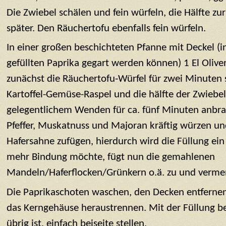
Die Zwiebel schälen und fein würfeln, die Hälfte zur
später. Den Räuchertofu ebenfalls fein würfeln.
In einer großen beschichteten Pfanne mit Deckel (i
gefüllten Paprika gegart werden können) 1 El Oliven
zunächst die Räuchertofu-Würfel für zwei Minuten 
Kartoffel-Gemüse-Raspel und die hälfte der Zwiebe
gelegentlichem Wenden für ca. fünf Minuten anbrat
Pfeffer, Muskatnuss und Majoran kräftig würzen u
Hafersahne zufügen, hierdurch wird die Füllung e
mehr Bindung möchte, fügt nun die gemahlenen
Mandeln/Haferflocken/Grünkern o.ä. zu und vermen
Die Paprikaschoten waschen, den Decken entfernen
das Kerngehäuse heraustrennen. Mit der Füllung bef
übrig ist, einfach beiseite stellen.