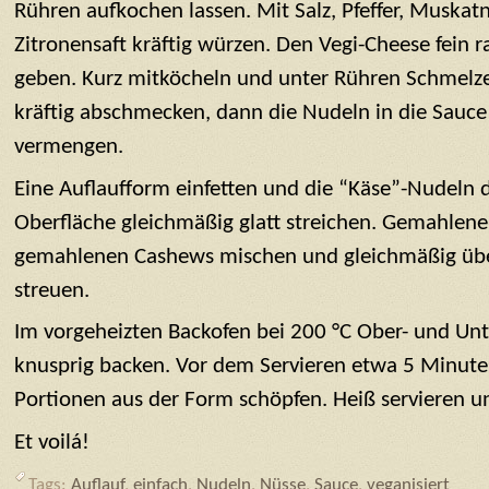
Rühren aufkochen lassen. Mit Salz, Pfeffer, Muskat
Zitronensaft kräftig würzen. Den Vegi-Cheese fein r
geben. Kurz mitköcheln und unter Rühren Schmelz
kräftig abschmecken, dann die Nudeln in die Sauce
vermengen.
Eine Auflaufform einfetten und die “Käse”-Nudeln d
Oberfläche gleichmäßig glatt streichen. Gemahlen
gemahlenen Cashews mischen und gleichmäßig übe
streuen.
Im vorgeheizten Backofen bei 200 °C Ober- und Unt
knusprig backen. Vor dem Servieren etwa 5 Minuten
Portionen aus der Form schöpfen. Heiß servieren 
Et voilá!
Tags:
Auflauf
,
einfach
,
Nudeln
,
Nüsse
,
Sauce
,
veganisiert