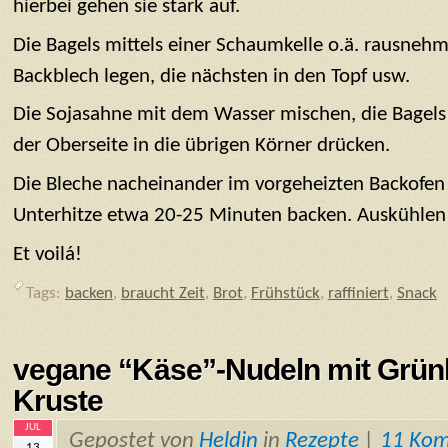
hierbei gehen sie stark auf.
Die Bagels mittels einer Schaumkelle o.ä. rausneh
Backblech legen, die nächsten in den Topf usw.
Die Sojasahne mit dem Wasser mischen, die Bagels
der Oberseite in die übrigen Körner drücken.
Die Bleche nacheinander im vorgeheizten Backofen 
Unterhitze etwa 20-25 Minuten backen. Auskühlen
Et voilá!
Tags:
backen
,
braucht Zeit
,
Brot
,
Frühstück
,
raffiniert
,
Snack
vegane “Käse”-Nudeln mit Grü
Kruste
JUL
Gepostet von
Heldin
in
Rezepte
|
11 Ko
13