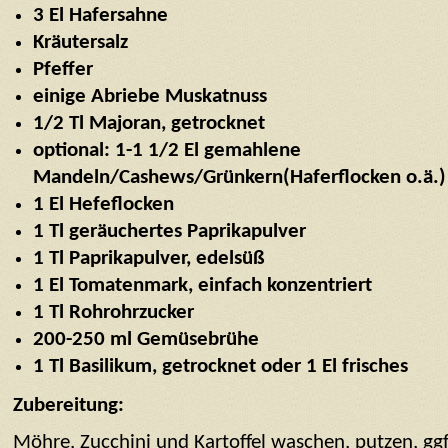
3 El Hafersahne
Kräutersalz
Pfeffer
einige Abriebe Muskatnuss
1/2 Tl Majoran, getrocknet
optional: 1-1 1/2 El gemahlene
Mandeln/Cashews/Grünkern(Haferflocken o.ä.)
1 El Hefeflocken
1 Tl geräuchertes Paprikapulver
1 Tl Paprikapulver, edelsüß
1 El Tomatenmark, einfach konzentriert
1 Tl Rohrohrzucker
200-250 ml Gemüsebrühe
1 Tl Basilikum, getrocknet oder 1 El frisches
Zubereitung:
Möhre, Zucchini und Kartoffel waschen, putzen, ggf