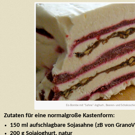
Eis-Bombe mit "Sahne"-Joghurt-, Beeren- und Schokoschi
Zutaten für eine normalgroße Kastenform:
150 ml aufschlagbare Sojasahne (zB von GranoV
200 g Sojajoghurt, natur