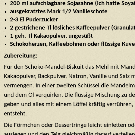
200 ml aufschlagbare Sojasahne (ich hatte Soya
ausgekratztes Mark 1/2 Vanilleschote
2-3 El Puderzucker
2 gestrichene Tl lösliches Kaffeepulver (Granula
1 geh. Tl Kakaopulver, ungesüßt
Schokoherzen, Kaffeebohnen oder flüssige Kuve
Zubereitung:
Für den Schoko-Mandel-Biskuit das Mehl mit Mand
Kakaopulver, Backpulver, Natron, Vanille und Salz 
vermengen. In einer zweiten Schüssel die Mandelm
und dem Öl verquirlen. Die flüssige Mischung zu d
geben und alles mit einem Löffel kräftig verrühren, s
entsteht.
Die Förmchen oder Dessertringe leicht einfetten od
auslegen und den Teig gleichmäßig darauf verteilen