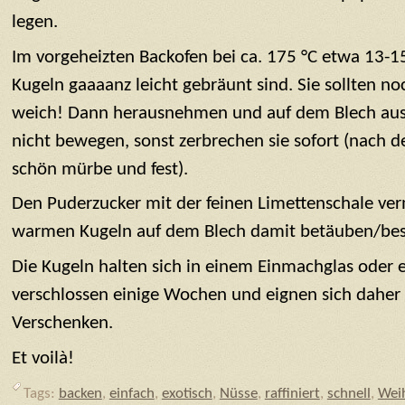
legen.
Im vorgeheizten Backofen bei ca. 175 °C etwa 13-1
Kugeln gaaaanz leicht gebräunt sind. Sie sollten no
weich! Dann herausnehmen und auf dem Blech ausk
nicht bewegen, sonst zerbrechen sie sofort (nach 
schön mürbe und fest).
Den Puderzucker mit der feinen Limettenschale ve
warmen Kugeln auf dem Blech damit betäuben/bes
Die Kugeln halten sich in einem Einmachglas oder 
verschlossen einige Wochen und eignen sich daher
Verschenken.
Et voilà!
Tags:
backen
,
einfach
,
exotisch
,
Nüsse
,
raffiniert
,
schnell
,
Wei