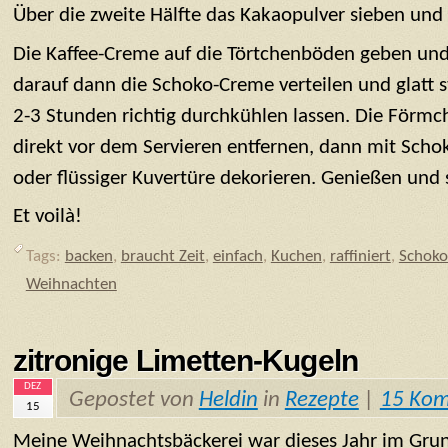
Über die zweite Hälfte das Kakaopulver sieben und 
Die Kaffee-Creme auf die Törtchenböden geben und
darauf dann die Schoko-Creme verteilen und glatt 
2-3 Stunden richtig durchkühlen lassen. Die Förmc
direkt vor dem Servieren entfernen, dann mit Sch
oder flüssiger Kuvertüre dekorieren. Genießen un
Et voilà!
Tags:
backen
,
braucht Zeit
,
einfach
,
Kuchen
,
raffiniert
,
Schoko
Weihnachten
zitronige Limetten-Kugeln
DEZ
Gepostet von
Heldin
in
Rezepte
|
15 Ko
15
Meine Weihnachtsbäckerei war dieses Jahr im Gru