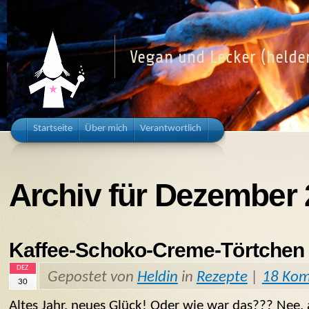
Vegan und Lecker (helden
Startseite
Über mich
Verantwortlich
Archiv für Dezember
Kaffee-Schoko-Creme-Törtchen
DEZ
Gepostet von
Heldin
in
Rezepte
|
18 Ko
30
Altes Jahr, neues Glück! Oder wie war das??? Nee, 