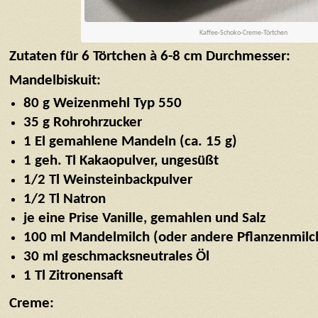
Kaffee-Schoko-Creme-Törtchen
Zutaten für 6 Törtchen à 6-8 cm Durchmesser:
Mandelbiskuit:
80 g Weizenmehl Typ 550
35 g Rohrohrzucker
1 El gemahlene Mandeln (ca. 15 g)
1 geh. Tl Kakaopulver, ungesüßt
1/2 Tl Weinsteinbackpulver
1/2 Tl Natron
je eine Prise Vanille, gemahlen und Salz
100 ml Mandelmilch (oder andere Pflanzenmilc
30 ml geschmacksneutrales Öl
1 Tl Zitronensaft
Creme: