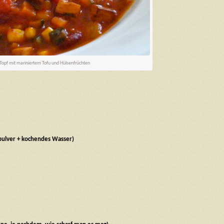
opf mit mariniertem Tofu und Hülsenfrüchten
pulver + kochendes Wasser)