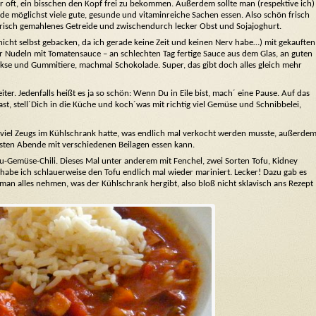
r oft, ein bisschen den Kopf frei zu bekommen. Außerdem sollte man (respektive ich)
rade möglichst viele gute, gesunde und vitaminreiche Sachen essen. Also schön frisch
frisch gemahlenes Getreide und zwischendurch lecker Obst und Sojajoghurt.
 nicht selbst gebacken, da ich gerade keine Zeit und keinen Nerv habe…) mit gekauften
 Nudeln mit Tomatensauce – an schlechten Tag fertige Sauce aus dem Glas, an guten
se und Gummitiere, machmal Schokolade. Super, das gibt doch alles gleich mehr
er. Jedenfalls heißt es ja so schön: Wenn Du in Eile bist, mach´ eine Pause. Auf das
, stell´Dich in die Küche und koch´was mit richtig viel Gemüse und Schnibbelei,
z viel Zeugs im Kühlschrank hatte, was endlich mal verkocht werden musste, außerde
hsten Abende mit verschiedenen Beilagen essen kann.
u-Gemüse-Chili. Dieses Mal unter anderem mit Fenchel, zwei Sorten Tofu, Kidney
habe ich schlauerweise den Tofu endlich mal wieder mariniert. Lecker! Dazu gab es
an alles nehmen, was der Kühlschrank hergibt, also bloß nicht sklavisch ans Rezept