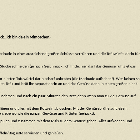
ack…ich bin da ein Mimöschen)
Marinade in einer ausreichend großen Schüssel verrühren und die Tofuwürfel darin für
ücke schneiden (je nach Geschmack, ich finde, hier darf das Gemüse ruhig etwas
arinierten Tofuwürfel darin scharf anbraten (die Marinade aufheben!). Wer keinen so
den Tofu und brät ihn separat darin an und das Gemüse dann in einem großen nicht-
es nehmen und nach ein paar Minuten den Rest, denn wenn man zu viel Gemüse auf
zufügen und alles mit dem Rotwein ablöschen. Mit der Gemüsebrühe aufgießen,
en, ebenso wie die ganzen Gewürze und Kräuter (gehackt).
bspülen und zusammen mit dem Mais zu dem Gemüse geben. Alles aufkochen und
ffeln/Baguette servieren und genießen.