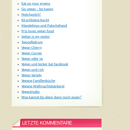
Eat up your greens
Go vegan – be happy
Hotchpotch!
Kirschbiene kocht
Mandelmus und Patschehand
Pris loves vegan food
Seitan is my motor
Twoodledrum
Vegan Cherry
Vegan Corner
Vegan oder so
Vegan und lecker bei facebook
Vegan und roh
Vegan Variety
Vegane Familienküche
Vegane Weihnachtsbäckerei
Veganimalia
Was kannst Du denn dann noch essen?
LETZTE KOMMENTARE