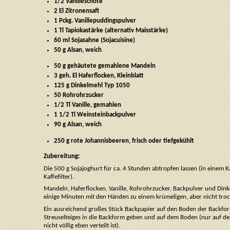
1/2 Vanilleschote
2 El Zitronensaft
1 Pckg. Vanillepuddingspulver
1 Tl Tapiokastärke (alternativ Maisstärke)
60 ml Sojasahne (Sojacuisine)
50 g Alsan, weich
50 g gehäutete gemahlene Mandeln
3 geh. El Haferflocken, Kleinblatt
125 g Dinkelmehl Typ 1050
50 Rohrohrzucker
1/2 Tl Vanille, gemahlen
1 1/2 Tl Weinsteinbackpulver
90 g Alsan, weich
250 g rote Johannisbeeren, frisch oder tiefgekühlt
Zubereitung:
Die 500 g Sojajoghurt für ca. 4 Stunden abtropfen lassen (in einem K
Kaffefilter).
Mandeln, Haferflocken, Vanille, Rohrohrzucker, Backpulver und Dinke
einige Minuten mit den Händen zu einem krümeligen, aber nicht troc
Ein ausreichend großes Stück Backpapier auf den Boden der Backfo
Streuselteiges in die Backform geben und auf dem Boden (nur auf d
nicht völlig eben verteilt ist).