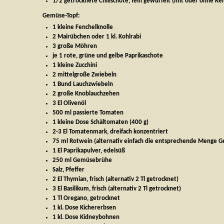
1/2 getrocknete Chilischote, fein gewürfelt (mit oder ohne Ke
Gemüse-Topf:
1 kleine Fenchelknolle
2 Mairübchen oder 1 kl. Kohlrabi
3 große Möhren
je 1 rote, grüne und gelbe Paprikaschote
1 kleine Zucchini
2 mittelgroße Zwiebeln
1 Bund Lauchzwiebeln
2 große Knoblauchzehen
3 El Olivenöl
500 ml passierte Tomaten
1 kleine Dose Schältomaten (400 g)
2-3 El Tomatenmark, dreifach konzentriert
75 ml Rotwein (alternativ einfach die entsprechende Menge
1 El Paprikapulver, edelsüß
250 ml Gemüsebrühe
Salz, Pfeffer
2 El Thymian, frisch (alternativ 2 Tl getrocknet)
3 El Basilikum, frisch (alternativ 2 Tl getrocknet)
1 Tl Oregano, getrocknet
1 kl. Dose Kichererbsen
1 kl. Dose Kidneybohnen