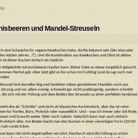
Tofu
nisbeeren und Mandel-Streuseln
ich eine Schwäche für vegane Käsekuchen habe, dürfte bekannt sein (der eine oder
n den letzten Jahren…?!). Und die Kombination aus Käsekuchen und Obst ist alleine
 ist dieser Kuchen einfach ein Gedicht.
 tiefgekühlte Johannisbeeren kaufen kann. Bisher habe so etwas vergeblich gesucht,
ommer/Herbst gab. Aber jetzt gibt es ihn schon im Frühling (und da sag noch mal
rettet.
d Streusel sind derselbe Teig und bestehen neben gemahlenen Mandeln noch aus
, zitronig und vor allem cremig, schmeckt gar nicht puddingartig, sondern schmilzt
, die sich mit der Füllung und dem Boden/den Streuseln zu einer perfekten Symbiose
eht ehe als “Schnitte” und nicht als klassisches Kuchenstück, aber das ist reine
n für Parties, Büro, Picknick oder wasweißich. Und – was ich immer sehr toll finde,
 essen und braucht weder Teller noch Gabeln. Natürlich kann man auch einfach
 einfach alles. Am Besten backt man den Kuchen in einer viereckigen Form (20×20
 halt runde Ecken.
 und dann mit nicht-abgetropften verrührt, hierdurch wird die Füllung so schön