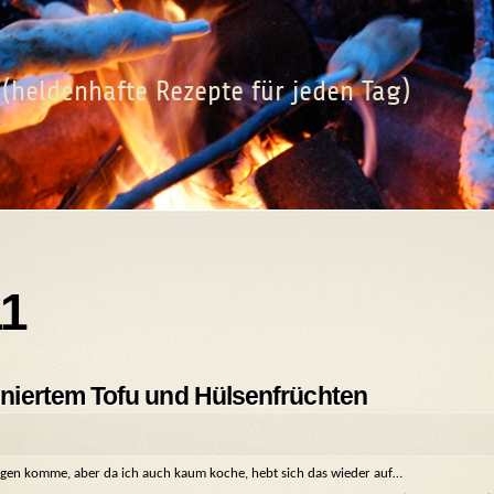
(heldenhafte Rezepte für jeden Tag)
11
niertem Tofu und Hülsenfrüchten
ggen komme, aber da ich auch kaum koche, hebt sich das wieder auf…