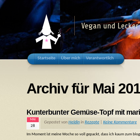
Vegan und Lecker 
Startseite
Über mich
Verantwortlich
Archiv für Mai 20
Kunterbunter Gemüse-Topf mit mari
MAI
Gepostet von
Heldin
in
Rezepte
|
Keine Kommentare
28
Im Moment ist meine Woche so voll gepackt, dass ich kaum zum blo