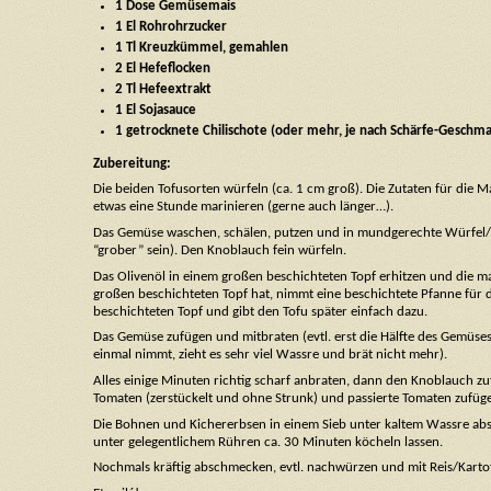
1 Dose Gemüsemais
1 El Rohrohrzucker
1 Tl Kreuzkümmel, gemahlen
2 El Hefeflocken
2 Tl Hefeextrakt
1 El Sojasauce
1 getrocknete Chilischote (oder mehr, je nach Schärfe-Geschm
Zubereitung:
Die beiden Tofusorten würfeln (ca. 1 cm groß). Die Zutaten für die 
etwas eine Stunde marinieren (gerne auch länger…).
Das Gemüse waschen, schälen, putzen und in mundgerechte Würfel/St
“grober” sein). Den Knoblauch fein würfeln.
Das Olivenöl in einem großen beschichteten Topf erhitzen und die m
großen beschichteten Topf hat, nimmt eine beschichtete Pfanne für 
beschichteten Topf und gibt den Tofu später einfach dazu.
Das Gemüse zufügen und mitbraten (evtl. erst die Hälfte des Gemüs
einmal nimmt, zieht es sehr viel Wassre und brät nicht mehr).
Alles einige Minuten richtig scharf anbraten, dann den Knoblauch 
Tomaten (zerstückelt und ohne Strunk) und passierte Tomaten zufüg
Die Bohnen und Kichererbsen in einem Sieb unter kaltem Wassre a
unter gelegentlichem Rühren ca. 30 Minuten köcheln lassen.
Nochmals kräftig abschmecken, evtl. nachwürzen und mit Reis/Karto