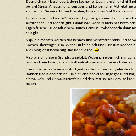
Eigentlich sehr bescheuert, denn kochen entspannt mich und hilft mi
bei viel Stress, Anspannung, geistiger und körperlicher Aktivität ge
kochen mit Gemüse, Hülsenfrüchten, Nüssen usw. Viel Vollkorn und 
Tja, und was mache ich?! Esse den Tag über ganz viel Brot (natürlich
Aufstrichen und abends gibt´s dann wahlweise Nudeln mit Pesto oder
Tagen frische Sauce mit einem Hauch Gemüse. Zwischendrin dann Kek
Energie…
Naja, die meisten werden das kennen und Selbsterkenntnis und so weit
Kochen übertragen also: Wenn Du keine Zeit und Lust zum Kochen hast
alles möglichst bedächtig und lächel dabei
.
Also bin ich diesem Grundsatz gefolgt. Wobei ich eigentlich nur gan
wollte ich ein Essen, was ich kalt mitnehmen und dazu noch die näc
Hier daher eine Clean-your-fridge-Variante von meinem geliebten Tof
Bohnen und Kichererbsen. Da die Schnibbelei so lange gedauert hat, 
einmal Reis und einmal Kartoffeln und den Rest so. An Gemüse kann m
halten.