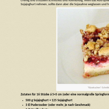
cremig und trotzdem schnittfest und vollmundig. Wem das Abtropfen 
Sojajoghurt nehmen, sollte dann aber die Sojasahne weglassen und ha
"Käsekuchen"-Schnitt
Zutaten für 16 Stücke á 5×5 cm (oder eine normalgroße Springfor
500 g Sojajoghurt + 125 Sojajoghurt
3 El Puderzucker (oder mehr, je nach Geschmack)