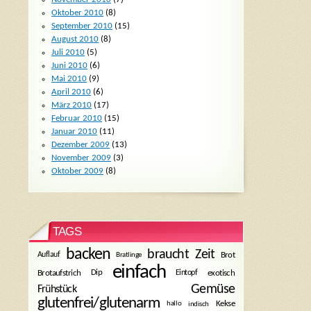
Oktober 2010
(8)
September 2010
(15)
August 2010
(8)
Juli 2010
(5)
Juni 2010
(6)
Mai 2010
(9)
April 2010
(6)
März 2010
(17)
Februar 2010
(15)
Januar 2010
(11)
Dezember 2009
(13)
November 2009
(3)
Oktober 2009
(8)
TAGS
backen
braucht Zeit
Bratlinge
Brot
Auflauf
einfach
Dip
Brotaufstrich
Eintopf
exotisch
Gemüse
Frühstück
glutenfrei/glutenarm
Kekse
hallo
indisch