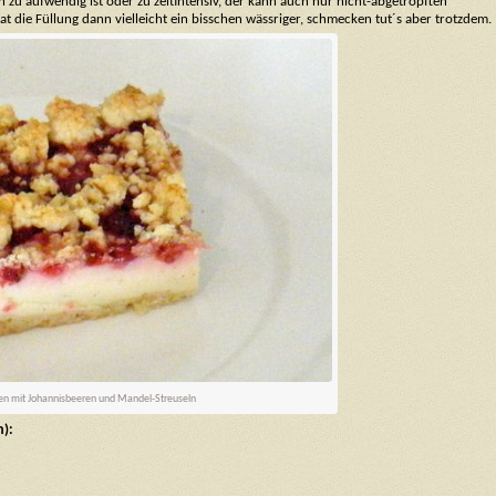
zu aufwendig ist oder zu zeitintensiv, der kann auch nur nicht-abgetropften
t die Füllung dann vielleicht ein bisschen wässriger, schmecken tut´s aber trotzdem.
en mit Johannisbeeren und Mandel-Streuseln
m):