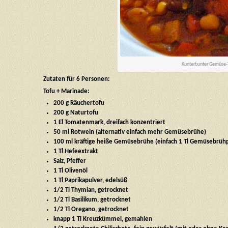
Kunterbunter Gemüse-T
Zutaten für 6 Personen:
Tofu + Marinade:
200 g Räuchertofu
200 g Naturtofu
1 El Tomatenmark, dreifach konzentriert
50 ml Rotwein (alternativ einfach mehr Gemüsebrühe)
100 ml kräftige heiße Gemüsebrühe (einfach 1 Tl Gemüsebrüh
1 Tl Hefeextrakt
Salz, Pfeffer
1 Tl Olivenöl
1 Tl Paprikapulver, edelsüß
1/2 Tl Thymian, getrocknet
1/2 Tl Basilikum, getrocknet
1/2 Tl Oregano, getrocknet
knapp 1 Tl Kreuzkümmel, gemahlen