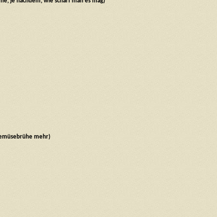
rne, je nachdem, wie scharf man es mag)
 Gemüsebrühe mehr)