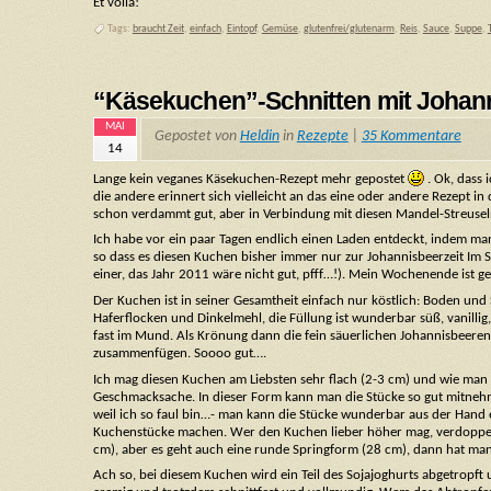
Et voilá!
Tags:
braucht Zeit
,
einfach
,
Eintopf
,
Gemüse
,
glutenfrei/glutenarm
,
Reis
,
Sauce
,
Suppe
,
“Käsekuchen”-Schnitten mit Johan
MAI
Gepostet von
Heldin
in
Rezepte
|
35 Kommentare
14
Lange kein veganes Käsekuchen-Rezept mehr gepostet
. Ok, dass 
die andere erinnert sich vielleicht an das eine oder andere Rezept i
schon verdammt gut, aber in Verbindung mit diesen Mandel-Streuseln
Ich habe vor ein paar Tagen endlich einen Laden entdeckt, indem man
so dass es diesen Kuchen bisher immer nur zur Johannisbeerzeit Im S
einer, das Jahr 2011 wäre nicht gut, pfff…!). Mein Wochenende ist ge
Der Kuchen ist in seiner Gesamtheit einfach nur köstlich: Boden un
Haferflocken und Dinkelmehl, die Füllung ist wunderbar süß, vanillig
fast im Mund. Als Krönung dann die fein säuerlichen Johannisbeeren
zusammenfügen. Soooo gut….
Ich mag diesen Kuchen am Liebsten sehr flach (2-3 cm) und wie man si
Geschmacksache. In dieser Form kann man die Stücke so gut mitnehme
weil ich so faul bin…- man kann die Stücke wunderbar aus der Hand
Kuchenstücke machen. Wer den Kuchen lieber höher mag, verdoppelt
cm), aber es geht auch eine runde Springform (28 cm), dann hat man
Ach so, bei diesem Kuchen wird ein Teil des Sojajoghurts abgetropft