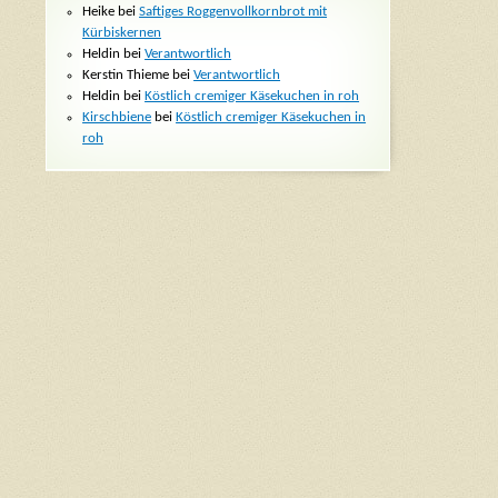
Heike bei
Saftiges Roggenvollkornbrot mit
Kürbiskernen
Heldin bei
Verantwortlich
Kerstin Thieme bei
Verantwortlich
Heldin bei
Köstlich cremiger Käsekuchen in roh
Kirschbiene
bei
Köstlich cremiger Käsekuchen in
roh