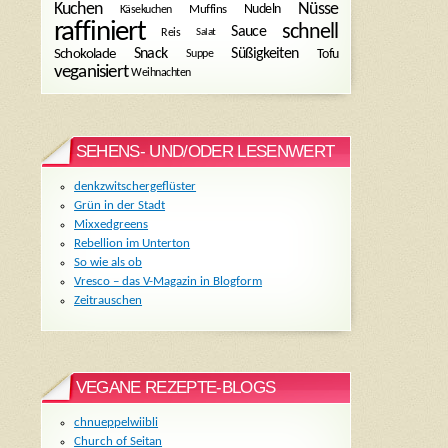
Kuchen
Nüsse
Muffins
Nudeln
Käsekuchen
raffiniert
schnell
Sauce
Reis
Salat
Snack
Süßigkeiten
Tofu
Schokolade
Suppe
veganisiert
Weihnachten
SEHENS- UND/ODER LESENWERT
denkzwitschergeflüster
Grün in der Stadt
Mixxedgreens
Rebellion im Unterton
So wie als ob
Vresco – das V-Magazin in Blogform
Zeitrauschen
VEGANE REZEPTE-BLOGS
chnueppelwiibli
Church of Seitan