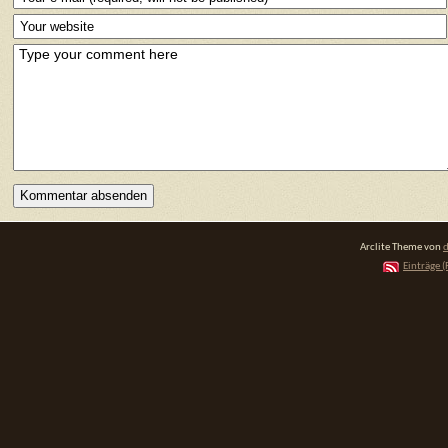
Arclite Theme von
d
Einträge (