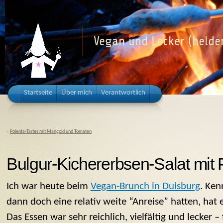
Vegan und Lecker (helden
Startseite
Über mich
Verantwortlich
«
Polenta-Tartes mit Mangold und Tomaten
Bulgur-Kichererbsen-Salat mit 
Ich war heute beim
Vegan-Brunch in Duisburg
. Ken
dann doch eine relativ weite “Anreise” hatten, hat e
Das Essen war sehr reichlich, vielfältig und lecker