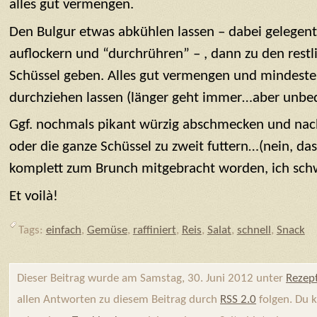
alles gut vermengen.
Den Bulgur etwas abkühlen lassen – dabei gelegent
auflockern und “durchrühren” – , dann zu den restl
Schüssel geben. Alles gut vermengen und mindeste
durchziehen lassen (länger geht immer…aber unbed
Ggf. nochmals pikant würzig abschmecken und nac
oder die ganze Schüssel zu zweit futtern…(nein, das 
komplett zum Brunch mitgebracht worden, ich sch
Et voilà!
Tags:
einfach
,
Gemüse
,
raffiniert
,
Reis
,
Salat
,
schnell
,
Snack
Dieser Beitrag wurde am Samstag, 30. Juni 2012 unter
Rezep
allen Antworten zu diesem Beitrag durch
RSS 2.0
folgen. Du 