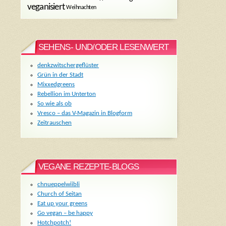
veganisiert
Weihnachten
SEHENS- UND/ODER LESENWERT
denkzwitschergeflüster
Grün in der Stadt
Mixxedgreens
Rebellion im Unterton
So wie als ob
Vresco – das V-Magazin in Blogform
Zeitrauschen
VEGANE REZEPTE-BLOGS
chnueppelwiibli
Church of Seitan
Eat up your greens
Go vegan – be happy
Hotchpotch!