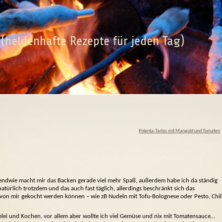
(heldenhafte Rezepte für jeden Tag)
Polenta-Tartes mit Mangold und Tomaten
irgendwie macht mir das Backen gerade viel mehr Spaß, außerdem habe ich da ständig
ürlich trotzdem und das auch fast täglich, allerdings beschränkt sich das
nd von mir gekocht werden können – wie zB Nudeln mit Tofu-Bolognese oder Pesto, Chil
elei und Kochen, vor allem aber wollte ich viel Gemüse und nix mit Tomatensauce…