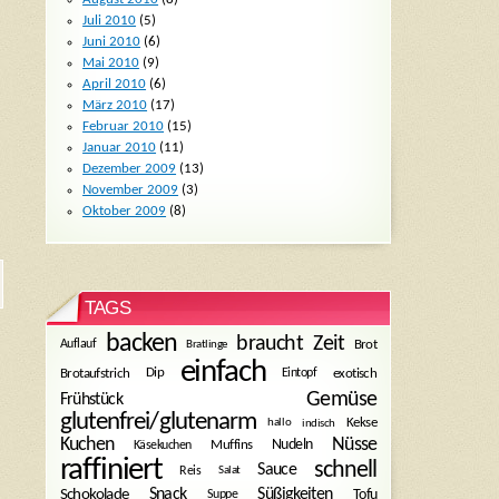
Juli 2010
(5)
Juni 2010
(6)
Mai 2010
(9)
April 2010
(6)
März 2010
(17)
Februar 2010
(15)
Januar 2010
(11)
Dezember 2009
(13)
November 2009
(3)
Oktober 2009
(8)
TAGS
backen
braucht Zeit
Bratlinge
Brot
Auflauf
einfach
Dip
Brotaufstrich
Eintopf
exotisch
Gemüse
Frühstück
glutenfrei/glutenarm
Kekse
hallo
indisch
Kuchen
Nüsse
Muffins
Nudeln
Käsekuchen
raffiniert
schnell
Sauce
Reis
Salat
Snack
Süßigkeiten
Tofu
Schokolade
Suppe