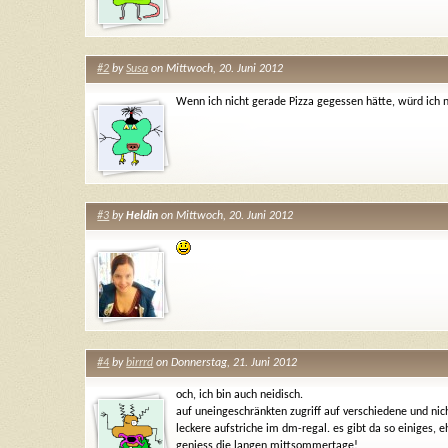
#2
by
Susa
on Mittwoch, 20. Juni 2012
Wenn ich nicht gerade Pizza gegessen hätte, würd ic
#3
by
Heldin
on Mittwoch, 20. Juni 2012
#4
by
birrrd
on Donnerstag, 21. Juni 2012
och, ich bin auch neidisch.
auf uneingeschränkten zugriff auf verschiedene und nic
leckere aufstriche im dm-regal. es gibt da so einiges, eh
geniess die langen mittsommertage!