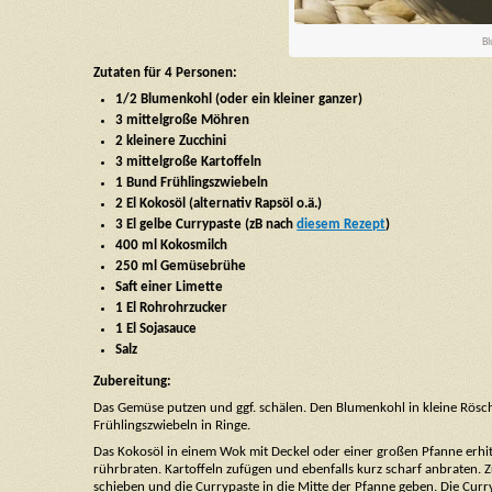
Bl
Zutaten für 4 Personen:
1/2 Blumenkohl (oder ein kleiner ganzer)
3 mittelgroße Möhren
2 kleinere Zucchini
3 mittelgroße Kartoffeln
1 Bund Frühlingszwiebeln
2 El Kokosöl (alternativ Rapsöl o.ä.)
3 El gelbe Currypaste (zB nach
diesem Rezept
)
400 ml Kokosmilch
250 ml Gemüsebrühe
Saft einer Limette
1 El Rohrohrzucker
1 El Sojasauce
Salz
Zubereitung:
Das Gemüse putzen und ggf. schälen. Den Blumenkohl in kleine Rösche
Frühlingszwiebeln in Ringe.
Das Kokosöl in einem Wok mit Deckel oder einer großen Pfanne erh
rührbraten. Kartoffeln zufügen und ebenfalls kurz scharf anbrate
schieben und die Currypaste in die Mitte der Pfanne geben. Die Cur