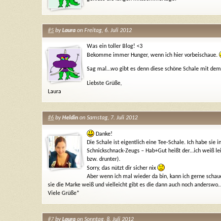
#5
by
Laura
on Freitag, 6. Juli 2012
Was ein toller Blog! <3
Bekomme immer Hunger, wenn ich hier vorbeischaue.
Sag mal…wo gibt es denn diese schöne Schale mit dem
Liebste Grüße,
Laura
#6
by
Heldin
on Samstag, 7. Juli 2012
Danke!
Die Schale ist eigentlich eine Tee-Schale. Ich habe sie 
Schnickschnack-Zeugs – Hab+Gut heißt der…ich weiß leid
bzw. drunter).
Sorry, das nützt dir sicher nix
Aber wenn ich mal wieder da bin, kann ich gerne schaue
sie die Marke weiß und vielleicht gibt es die dann auch noch anderswo
Viele Grüße*
#7
by
Laura
on Sonntag, 8. Juli 2012