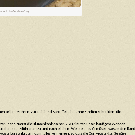
umenkohl-Gemüse-Curry
n teilen, Möhren, Zucchini und Kartoffeln in dünne Streifen schneiden, die
itzen, dann zuerst die Blumenkohlröschen 2-3 Minuten unter häufigem Wenden
n. Zucchini und Möhren dazu und nach einigem Wenden das Gemüse etwas an den Ran
ryoaste kurz anbraten, dann alles vermengen, so dass die Currypaste das Gemüse