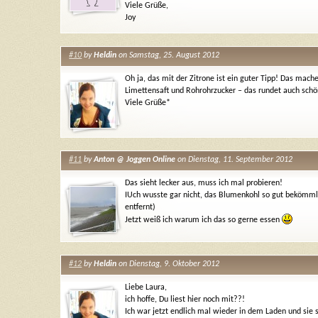
Viele Grüße,
Joy
#10
by
Heldin
on Samstag, 25. August 2012
Oh ja, das mit der Zitrone ist ein guter Tipp! Das mac
Limettensaft und Rohrohrzucker – das rundet auch schö
Viele Grüße*
#11
by
Anton @ Joggen Online
on Dienstag, 11. September 2012
Das sieht lecker aus, muss ich mal probieren!
IUch wusste gar nicht, das Blumenkohl so gut bekömmli
entfernt)
Jetzt weiß ich warum ich das so gerne essen
#12
by
Heldin
on Dienstag, 9. Oktober 2012
Liebe Laura,
ich hoffe, Du liest hier noch mit??!
Ich war jetzt endlich mal wieder in dem Laden und sie 