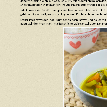
daher viel meine Wahl auf Gemüse-Curry mit ordentlich Kokosmilch.
anderem deutschen Blumenkohl im Supermarkt gab, wurde der gleich 
Wie immer habe ich die Currypaste selber gemacht (ich mache sie 
geht sie total schnell, wenn man Ingwer und Knoblauch nur grob zer
Lecker isses geworden, das Curry. Schön nach Ingwer und Kokos mit
Rapunzel (den mein Mann mal fälschlicherweise anstelle von Langkorn