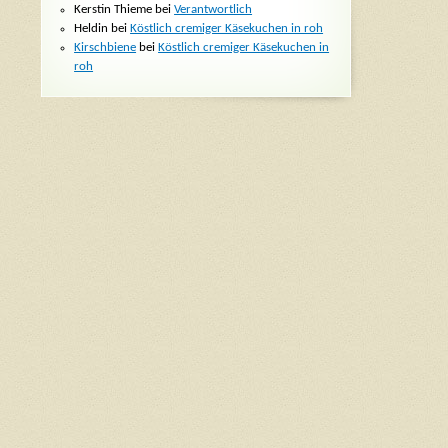
Kerstin Thieme bei
Verantwortlich
Heldin bei
Köstlich cremiger Käsekuchen in roh
Kirschbiene
bei
Köstlich cremiger Käsekuchen in
roh