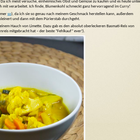
 Da ich meist versuche, einheimisches Obst und Gemüse zu kaufen und es heute unte
mit verarbeitet. Ich finde, Blumenkohl schmeckt ganz hervorragend im Curry!
immer
so
), da ich sie so genau nach meinem Geschmack herstellen kann, außerdem
kleinert und dann mit dem Pürierstab durchgeht.
 einem Hauch von Limette. Dazu gab es den absolut oberleckeren Basmati-Reis von
reis mitgebracht hat – der beste “Fehlkauf” ever!).