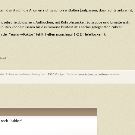
n, damit sich die Aromen richtig schön entfalten (aufpassen, dass nichts anbrennt,
müsebrühe ablöschen. Aufkochen, mit Rohrohrzucker, Sojasauce und Limettensaft
nuten köcheln lassen bis das Gemüse bissfest ist. Hierbei gelegentlich rühren.
der “Yummy-Faktor” fehlt, helfen manchmal 1-2 El Hefeflocken!).
hnell
 allen Antworten zu diesem Beitrag durch
RSS 2.0
folgen. Du kannst
eine Antwort schreiben
oder einen
 noch. ‘Sabber’