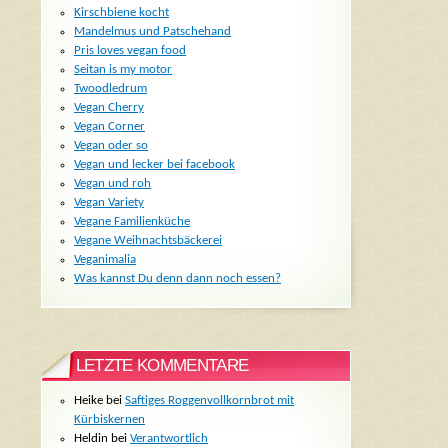
Kirschbiene kocht
Mandelmus und Patschehand
Pris loves vegan food
Seitan is my motor
Twoodledrum
Vegan Cherry
Vegan Corner
Vegan oder so
Vegan und lecker bei facebook
Vegan und roh
Vegan Variety
Vegane Familienküche
Vegane Weihnachtsbäckerei
Veganimalia
Was kannst Du denn dann noch essen?
LETZTE KOMMENTARE
Heike bei
Saftiges Roggenvollkornbrot mit
Kürbiskernen
Heldin bei
Verantwortlich