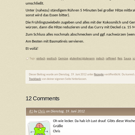
umschließt.
Unter (nahezu) ständigem Rühren 5 Minuten bei großer Hitze mitbrate
sonst wird das Essen bitter).
Die Frühlingszwiebeln zugeben und alles mit der Kokosmilch und Ge
würzen, dann die Hitze reduzieren und das Curry mit Deckel ca. 15 Mi
Zum Schluss alles nochmals abschmecken und ggf. nachwürzen (wenn 
Am Besten mit Basmatireis servieren.
Et voilà!
Tags:
einfach
,
exotisch
,
Gemüse
,
glutenfrei/glutenarm
,
indisch
,
raffiniert
,
Reis
,
Sauce
,
sc
Dieser Beitrag wurde am Dienstag, 19. Juni 2012 unter
Rezepte
veröffentlicht. Du kannst
Trackback
von deiner eigenen Seite hinterlassen.
12 Comments
#1
by
Chris
on Dienstag, 19. Juni 2012
Oh wie lecker. Da hab ich Lust drauf. Gibts diese Woche
Grüßle
Chris