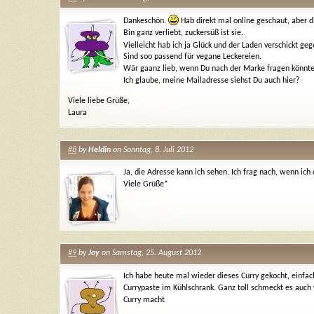
Dankeschön.
Hab direkt mal online geschaut, aber d
Bin ganz verliebt, zuckersüß ist sie.
Vielleicht hab ich ja Glück und der Laden verschickt 
Sind soo passend für vegane Leckereien.
Wär gaanz lieb, wenn Du nach der Marke fragen könnte
Ich glaube, meine Mailadresse siehst Du auch hier?
Viele liebe Grüße,
Laura
#8
by
Heldin
on Sonntag, 8. Juli 2012
Ja, die Adresse kann ich sehen. Ich frag nach, wenn ich
Viele Grüße*
#9
by
Joy
on Samstag, 25. August 2012
Ich habe heute mal wieder dieses Curry gekocht, einfach
Currypaste im Kühlschrank. Ganz toll schmeckt es auch
Curry macht